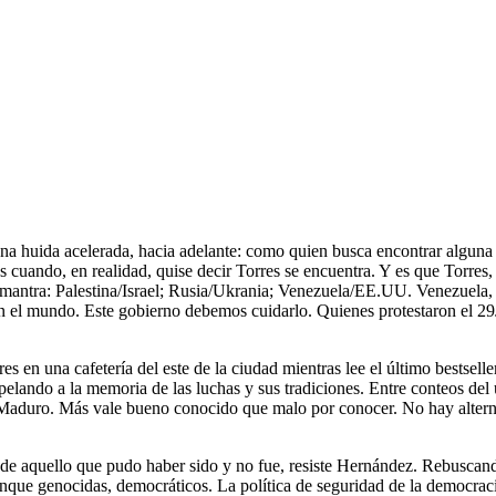
na huida acelerada, hacia adelante: como quien busca encontrar alguna b
cuando, en realidad, quise decir Torres se encuentra. Y es que Torres,
 mantra: Palestina/Israel; Rusia/Ukrania; Venezuela/EE.UU. Venezuela, c
el mundo. Este gobierno debemos cuidarlo. Quienes protestaron el 29J s
orres en una cafetería del este de la ciudad mientras lee el último bestse
pelando a la memoria de las luchas y sus tradiciones. Entre conteos del
 Maduro. Más vale bueno conocido que malo por conocer. No hay alternat
zas de aquello que pudo haber sido y no fue, resiste Hernández. Rebusca
unque genocidas, democráticos. La política de seguridad de la democraci