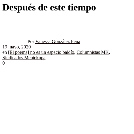
Después de este tiempo
Por
Vanessa González Peña
19 mayo, 2020
en
[El poema] no es un espacio baldío
,
Columnistas MK
,
Sindicados Mentekupa
0