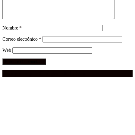
Nombre
*
Correo electrónico
*
Web
Compra aquí:
Qué grande ERA el cine