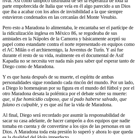
rival. Así como tampoco disfrutaba de ser la esperanza de toda la
parte empobrecida de Italia que veía en él algo parecido a un Dios
que iba a acabar con los años de invisibilidad a la que siempre
estuvieron condenados en las cercanías del Monte Vesubio.
Pero esto a Maradona lo alimentaba, le encantaba ser el partícipe de
la ridiculización inglesa en México 86, se regodeaba de sus
amistades en la Nápoles de la Camorra y básicamente aceptó su
papel como estandarte contra el norte representado en equipos como
el AC Milán o el archienemigo, la Juventus de Turín. Y así fue
durante el resto de su vida, realmente en el documental de Asif
Kapadia no se necesita ver nada más para saber qué esperar tanto de
Diego como de Maradona.
Y es que hasta después de su muerte, el espíritu de ambas
personalidades sigue rondando cada rincón del mundo. Por un lado,
a Diego lo homenajean por su figura en el mundo del fútbol y por el
otro Maradona desata la polémica por el debate sobre su muerte:
que, si fue homicidio culposo, que sí pudo haberse salvado, que
fulano es culpable,
y es que así fue la vida de Maradona.
Al final, Diego será recordado por asumir la responsabilidad de
sacar su casa adelante, de hacer campeón a dos equipos que nadie
tomaba en cuenta y de convertirse a los ojos de las personas en un
Dios. A Maradona toda esta presión lo superó y ahora lo que queda
es la dualidad del ídolo imperfecto.