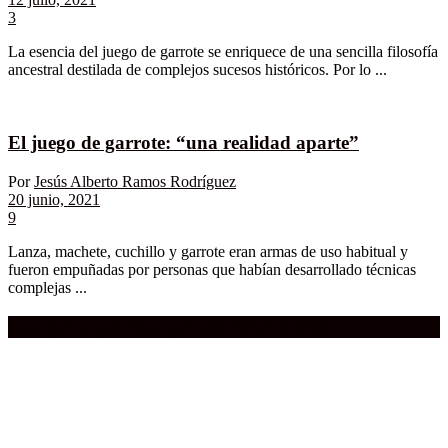
3
La esencia del juego de garrote se enriquece de una sencilla filosofía
ancestral destilada de complejos sucesos históricos. Por lo ...
El juego de garrote: “una realidad aparte”
Por
Jesús Alberto Ramos Rodríguez
20 junio, 2021
9
Lanza, machete, cuchillo y garrote eran armas de uso habitual y
fueron empuñadas por personas que habían desarrollado técnicas
complejas ...
Compra aquí:
Qué grande ERA el cine