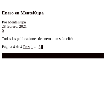
Enero en MenteKupa
Por
MenteKupa
28 febrero, 2021
0
Todas las publicaciones de enero a un solo click
Página 4 de 4
Prev
1
…
3
4
Compra aquí:
Qué grande ERA el cine