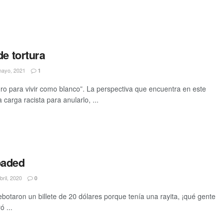
de tortura
ayo, 2021
1
o para vivir como blanco”. La perspectiva que encuentra en este
carga racista para anularlo, ...
oaded
bril, 2020
0
botaron un billete de 20 dólares porque tenía una rayita, ¡qué gente
ó ...