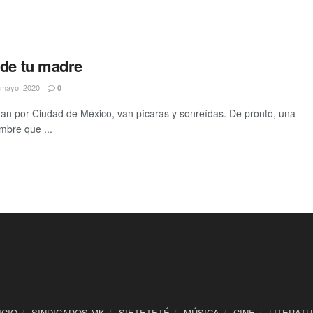
 de tu madre
mayo, 2020
0
n por Ciudad de México, van pícaras y sonreídas. De pronto, una
mbre que ...
ICIO
SINDICADOS MK
SIETETETÉ
MÚSICA
CINE
LITERAT