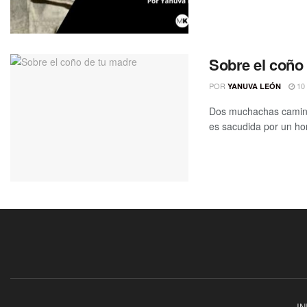
Sobre el coño
POR
10 
YANUVA LEÓN
Dos muchachas camina
es sacudida por un ho
IN