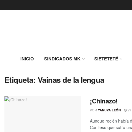
INICIO
SINDICADOS MK
SIETETETÉ
Etiqueta:
Vainas de la lengua
¡Chinazo!
POR
29 
YANUVA LEÓN
Aunque recién había d
Confieso que sufro una 