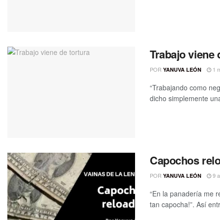
Trabajo viene 
POR
1 m
YANUVA LEÓN
“Trabajando como negr
dicho simplemente una 
Capochos rel
POR
9 a
YANUVA LEÓN
“En la panadería me re
tan capocha!”. Así entr