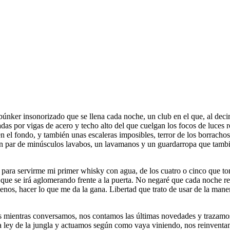
nker insonorizado que se llena cada noche, un club en el que, al decir
 por vigas de acero y techo alto del que cuelgan los focos de luces ro
 en el fondo, y también unas escaleras imposibles, terror de los borracho
n par de minúsculos lavabos, un lavamanos y un guardarropa que también
 para servirme mi primer whisky con agua, de los cuatro o cinco que toma
ga que se irá aglomerando frente a la puerta. No negaré que cada noche 
nos, hacer lo que me da la gana. Libertad que trato de usar de la man
mientras conversamos, nos contamos las últimas novedades y trazamos la
s la ley de la jungla y actuamos según como vaya viniendo, nos reinvent