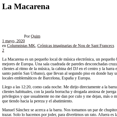
La Macarena
Por
Quim
1 mayo, 2020
en
Columnistas MK
,
Crónicas imaginarias de Nou de Sant Francecs
2
La Macarena es un pequeño local de música electrónica, un pequeño bú
mejores de Europa. Una sala cuadrada de paredes desconchadas cruzadas
clientes al ritmo de la música, la cabina del DJ en el centro y la barra
santo patrón San Urbano), que llevan al segundo piso en donde hay u
locales emblemáticos de Barcelona, España y Europa.
Llego a las 12:20, como cada noche. Me dirijo directamente a la barra
clientes habituales, con la jauría borracha y drogada ansiosa de juer
privilegios y que usualmente no me dan por culo y me dejan, más o me
que tiendo hacia la pereza y el abatimiento.
Manuel Sánchez se acerca a la barra. Nos tomamos un par de chupitos 
trazar. Solo lo hacemos por joder, para divertirnos un rato. Afuera e