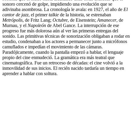
sonoro cercenó de golpe, impidiendo una evolución que se
adivinaba asombrosa. La cronología le avala: en 1927, el año de
El
cantor de jazz
, el primer
talkie
de la historia, se estrenaban
Metrópolis
, de Fritz Lang;
Octubre
, de Eisenstein;
Amanecer
, de
Murnau, y el
Napoleón
de Abel Gance. La interrupción de ese
progreso fue más dolorosa aún al ver las primeras entregas del
sonido. Las primitivas técnicas de sonorización obligaban a rodar en
estudio, condenaban a los actores a permanecer junto a micrófonos
camuflados e impedían el movimiento de las cámaras.
Paradójicamente, cuando la pantalla empezó a hablar, el lenguaje
propio del cine enmudeció. La gramática era más teatral que
cinematográfica. Fue un retroceso de décadas: el cine volvió a la
inmovilidad de sus inicios. El recién nacido tardaría un tiempo en
aprender a hablar con soltura.