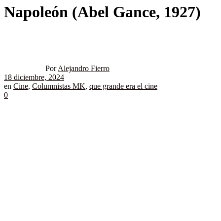
Napoleón (Abel Gance, 1927)
Por
Alejandro Fierro
18 diciembre, 2024
en
Cine
,
Columnistas MK
,
que grande era el cine
0