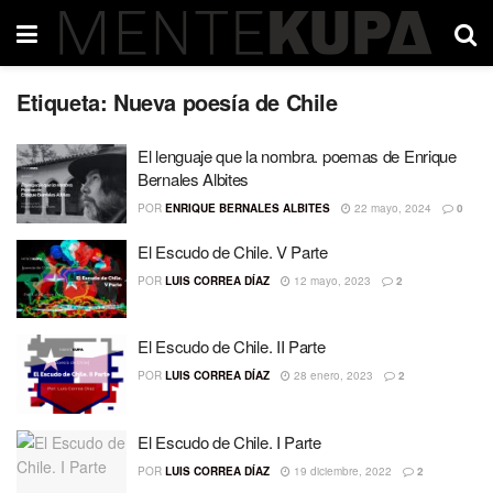
Etiqueta:
Nueva poesía de Chile
El lenguaje que la nombra. poemas de Enrique
Bernales Albites
POR
ENRIQUE BERNALES ALBITES
22 mayo, 2024
0
El Escudo de Chile. V Parte
POR
LUIS CORREA DÍAZ
12 mayo, 2023
2
El Escudo de Chile. II Parte
POR
LUIS CORREA DÍAZ
28 enero, 2023
2
El Escudo de Chile. I Parte
POR
LUIS CORREA DÍAZ
19 diciembre, 2022
2