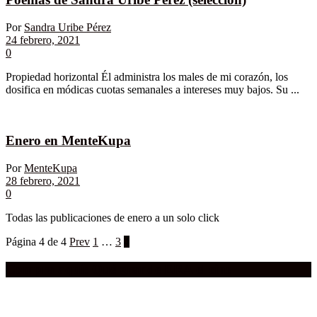
Por
Sandra Uribe Pérez
24 febrero, 2021
0
Propiedad horizontal Él administra los males de mi corazón, los
dosifica en módicas cuotas semanales a intereses muy bajos. Su ...
Enero en MenteKupa
Por
MenteKupa
28 febrero, 2021
0
Todas las publicaciones de enero a un solo click
Página 4 de 4
Prev
1
…
3
4
Compra aquí:
Qué grande ERA el cine