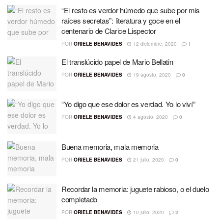
“El resto es verdor húmedo que sube por mis
raíces secretas”: literatura y goce en el
centenario de Clarice Lispector
POR
ORIELE BENAVIDES
12 diciembre, 2020
1
El translúcido papel de Mario Bellatin
POR
ORIELE BENAVIDES
19 agosto, 2020
0
“Yo digo que ese dolor es verdad. Yo lo viví”
POR
ORIELE BENAVIDES
4 agosto, 2020
0
Buena memoria, mala memoria
POR
ORIELE BENAVIDES
21 julio, 2020
0
Recordar la memoria: juguete rabioso, o el duelo
completado
POR
ORIELE BENAVIDES
10 julio, 2020
2