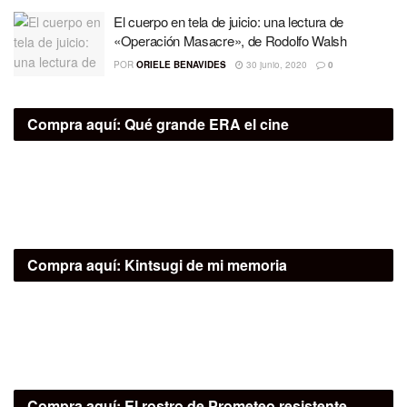
El cuerpo en tela de juicio: una lectura de
«Operación Masacre», de Rodolfo Walsh
POR
ORIELE BENAVIDES
30 junio, 2020
0
Compra aquí:
Qué grande ERA el cine
Compra aquí:
Kintsugi de mi memoria
Compra aquí:
El rostro de Prometeo resistente