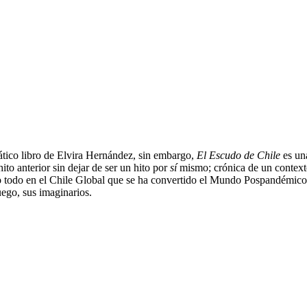
ático libro de Elvira Hernández, sin embargo,
El Escudo de Chile
es una
o anterior sin dejar de ser un hito por
sí
mismo; crónica de un contexto
lo todo en el Chile Global que se ha convertido el Mundo Pospandémic
uego, sus imaginarios.