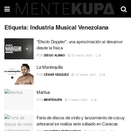
Etiqueta:
Industria Musical Venezolana
“Efecto Doppler”: una aproximación al desamor
desde la física
POR
DIEGO ALMAO
23 marzo, 2021
2
La Mantequilla
POR
CÉSAR VÁZQUEZ
16 marzo, 2021
0
Martius
POR
MENTEKUPA
7 marzo, 2021
0
Feria de discos de vinilo y lanzamiento de cocuy
artesanal se realiza este sábado en Caracas