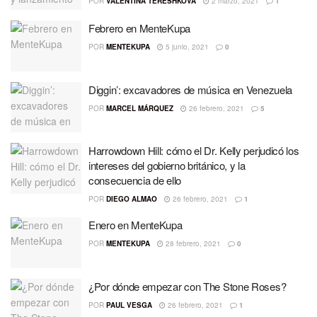
POR
VALENTINA TERESHKOVA
2 marzo, 2021
1
Febrero en MenteKupa
POR
MENTEKUPA
5 junio, 2021
0
Diggin’: excavadores de música en Venezuela
POR
MARCEL MÁRQUEZ
26 febrero, 2021
5
Harrowdown Hill: cómo el Dr. Kelly perjudicó los
intereses del gobierno británico, y la
consecuencia de ello
POR
DIEGO ALMAO
26 febrero, 2021
1
Enero en MenteKupa
POR
MENTEKUPA
28 febrero, 2021
0
¿Por dónde empezar con The Stone Roses?
POR
PAUL VESGA
26 febrero, 2021
1