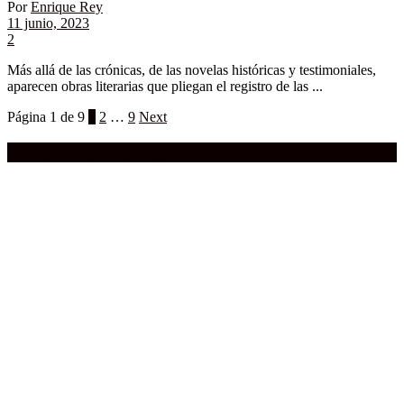
Por
Enrique Rey
11 junio, 2023
2
Más allá de las crónicas, de las novelas históricas y testimoniales,
aparecen obras literarias que pliegan el registro de las ...
Página 1 de 9
1
2
…
9
Next
Compra aquí:
Qué grande ERA el cine