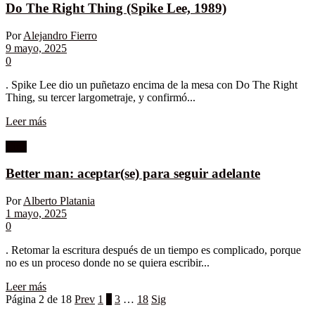
Do The Right Thing (Spike Lee, 1989)
Por
Alejandro Fierro
9 mayo, 2025
0
. Spike Lee dio un puñetazo encima de la mesa con Do The Right
Thing, su tercer largometraje, y confirmó...
Leer más
Cine
Better man: aceptar(se) para seguir adelante
Por
Alberto Platania
1 mayo, 2025
0
. Retomar la escritura después de un tiempo es complicado, porque
no es un proceso donde no se quiera escribir...
Leer más
Página 2 de 18
Prev
1
2
3
…
18
Sig