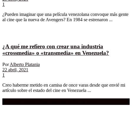
1
¿Pueden imaginar que una película venezolana convoque más gente
al cine que la nueva de Avengers? En 1984 se estrenaron ...
¿A qué me refiero con crear una industria
«crossmedia» o «transmedia» en Venezuela?
Por
Alberto Platania
22 abril, 2021
1
Creo haberme metido en camisa de once varas desde que envié mi
artículo sobre el estado del cine en Venezuela ...
Compra aquí:
Qué grande ERA el cine