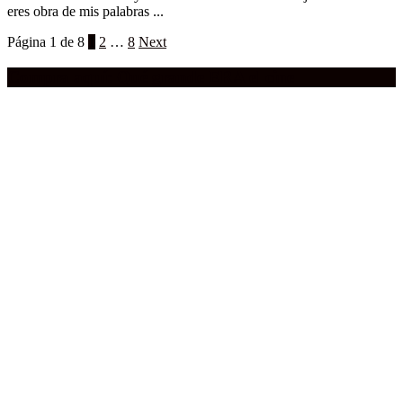
eres obra de mis palabras ...
Página 1 de 8
1
2
…
8
Next
Compra aquí:
Qué grande ERA el cine