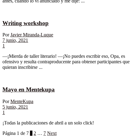
antes, cuando lo vi anunciado y me dije: ...
Writing workshop
Por
Javier Miranda-Luque
7 junio, 2021
1
—¡Mierda de taller literario! —¡No puedes escribir eso, Opa, es
ofensivo y resulta contraproducente para obtener participantes que
quieran inscribirse ...
Mayo en Mentekupa
Por
MenteKupa
5 junio, 2021
1
¡Todas la publicaciones de abril a un solo click!
Página 1 de 7
1
2
…
7
Next