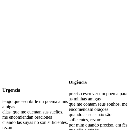
Urgência
Urgencia
preciso escrever um poema para
as minhas amigas
tengo que escribirle un poema a mis
que me contam seus sonhos, me
amigas
encomendam orações
ellas, que me cuentan sus sueños,
quando as suas não são
me encomiendan oraciones
suficientes, rezam
cuando las suyas no son suficientes,
por mim quando preciso, em fés
rezan