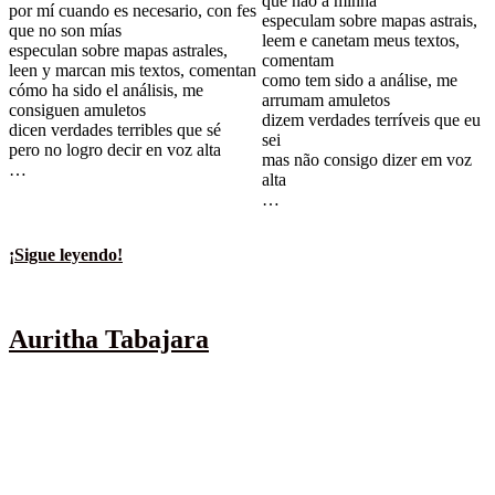
que não a minha
por mí cuando es necesario, con fes
especulam sobre mapas astrais,
que no son mías
leem e canetam meus textos,
especulan sobre mapas astrales,
comentam
leen y marcan mis textos, comentan
como tem sido a análise, me
cómo ha sido el análisis, me
arrumam amuletos
consiguen amuletos
dizem verdades terríveis que eu
dicen verdades terribles que sé
sei
pero no logro decir en voz alta
mas não consigo dizer em voz
…
alta
…
¡Sigue leyendo!
.
Auritha Tabajara