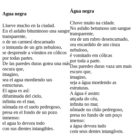
Água
negra
Agua negra
Chove muito na cidade.
Llueve mucho en la ciudad.
No asfalto betumoso um sangue
En el asfalto bituminoso una sangre
transparente,
transparente,
ora de um rubro desencarnado,
o de un carmesí descarnado
ora encardido de um cinza
o inmunda de un gris nebuloso,
nebuloso,
se desprende a vómitos en cólicos
é vomitado em cólicas
por todas partes.
por toda a parte.
De las paredes duras gotea una más
Das paredes duras vaza um mais
oscura que,
escuro que,
imagino,
imagino,
sea el agua mordiendo sus
seja a água mordendo as
estructuras.
estruturas.
El agua es así:
A água é assim:
difuminada del cielo,
atiçada do céu,
infinita en el mar,
infinita no mar,
nómada en el suelo pedregoso,
nômade no chão pedregoso,
presa en el fondo de un pozo
presa no fundo de um poço
inmenso:
imenso:
el agua lo devora todo
a água devora tudo
con sus dientes intangibles.
com seus dentes intangíveis.