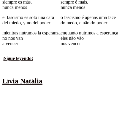
siempre es más,
sempre é mais,
nunca menos
nunca menos
el fascismo es solo una cara
o fascismo é apenas uma face
del miedo, y no del poder
do medo, e não do poder
mientras nutramos la esperanza
enquanto nutrimos a esperança
no nos van
eles não vão
a vencer
nos vencer
¡Sigue leyendo!
.
Lívia Natália