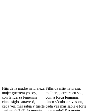
Hija de la madre naturaleza,
Filha da mãe natureza,
mujer guerrera yo soy,
mulher guerreira eu sou,
con la fuerza femenina,
com a força feminina,
cinco siglos atravesó,
cinco século atravessou,
cada vez más sabia y fuerte
cada vez mas sábia e forte
¿mi miedo? ¡Es la muerte
meu medo? É a morte