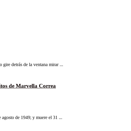
ire detrás de la ventana mirar ...
itos de Marvella Correa
 agosto de 1949; y muere el 31 ...