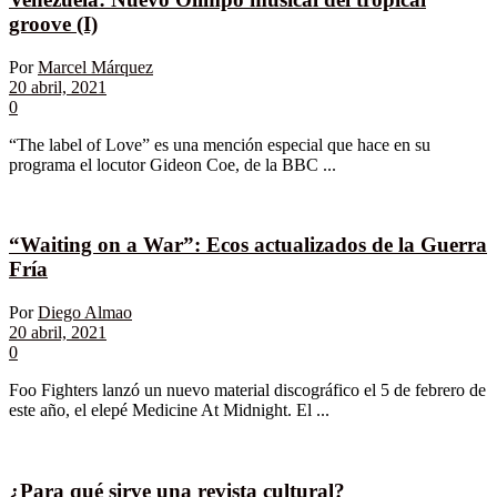
groove (I)
Por
Marcel Márquez
20 abril, 2021
0
“The label of Love” es una mención especial que hace en su
programa el locutor Gideon Coe, de la BBC ...
“Waiting on a War”: Ecos actualizados de la Guerra
Fría
Por
Diego Almao
20 abril, 2021
0
Foo Fighters lanzó un nuevo material discográfico el 5 de febrero de
este año, el elepé Medicine At Midnight. El ...
¿Para qué sirve una revista cultural?