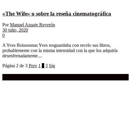
«The Wife» o sobre la reseña cinematográfica
Por
Manuel Azuaje Reverón
30 julio, 2020
0
A Yves Boissonnas Yves resguardaba con recelo sus libros,
probablemente con la misma intensidad con la que los adquiría
desenfrenadamente....
Página 2 de 3
Prev
1
2
3
Sig
Compra aquí:
Qué grande ERA el cine