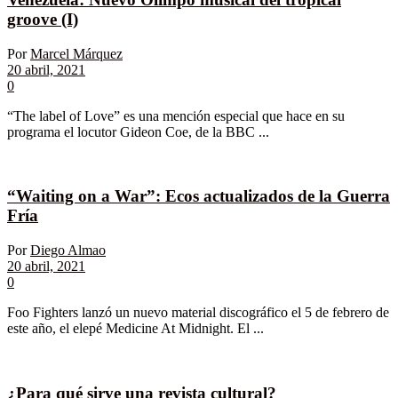
groove (I)
Por
Marcel Márquez
20 abril, 2021
0
“The label of Love” es una mención especial que hace en su
programa el locutor Gideon Coe, de la BBC ...
“Waiting on a War”: Ecos actualizados de la Guerra
Fría
Por
Diego Almao
20 abril, 2021
0
Foo Fighters lanzó un nuevo material discográfico el 5 de febrero de
este año, el elepé Medicine At Midnight. El ...
¿Para qué sirve una revista cultural?