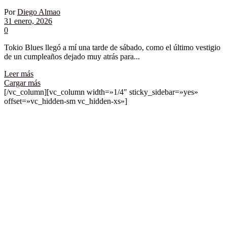
Por
Diego Almao
31 enero, 2026
0
Tokio Blues llegó a mí una tarde de sábado, como el último vestigio
de un cumpleaños dejado muy atrás para...
Leer más
Cargar más
[/vc_column][vc_column width=»1/4″ sticky_sidebar=»yes»
offset=»vc_hidden-sm vc_hidden-xs»]