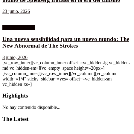
23 junio, 2026
Columnistas MK
Una nueva sensibilidad para un nuevo mundo: The
New Abnormal de The Strokes
8 junio, 2026
[vc_row_inner][vc_column_inner offset=»vc_hidden-lg vc_hidden-
md vc_hidden-sm»][vc_empty_space height=»20px»]
[/vc_column_inner][/vc_row_inner][/vc_column][vc_column
width=»1/4″ sticky_sidebar=»yes» offset=»vc_hidden-sm
vc_hidden-xs»]
Highlights
No hay contenido disponible...
The Latest