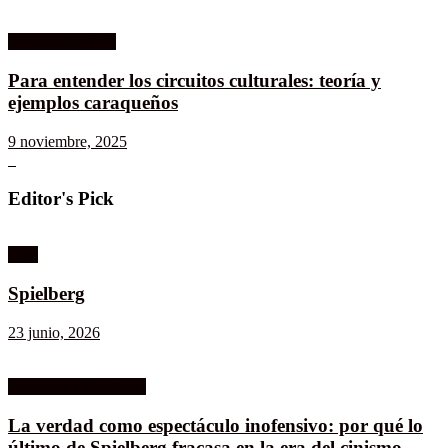
Columnistas MK
Para entender los circuitos culturales: teoría y
ejemplos caraqueños
9 noviembre, 2025
Editor's Pick
Cine
Spielberg
23 junio, 2026
Celuloide a Contraluz
La verdad como espectáculo inofensivo: por qué lo
último de Spielberg fracasa en la era del cinismo