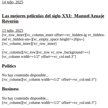
14 julio, 2025
Las mejores películas del siglo XXI: Manuel Azuaje
Reverón
13 julio, 2025
[vc_row_inner][vc_column_inner offset=»vc_hidden-lg vc_hidden-
md vc_hidden-sm»][vc_empty_space height=»20px»]
[/vc_column_inner][/vc_row_inner]
[/vc_column][/vc_row][vc_row vc_row_background=»»]
[vc_column width=»1/2″ offset=»vc_col-md-3″]
Politics
No hay contenido disponible...
[/vc_column][vc_column width=»1/2″ offset=»vc_col-md-3″]
Business
No hay contenido disponible...
[/vc_column][vc_column width=»1/2″ offset=»vc_col-md-3″]