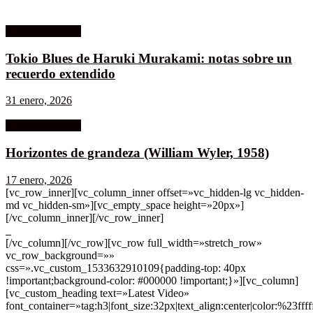
Columnistas MK
Tokio Blues de Haruki Murakami: notas sobre un
recuerdo extendido
31 enero, 2026
Columnistas MK
Horizontes de grandeza (William Wyler, 1958)
17 enero, 2026
[vc_row_inner][vc_column_inner offset=»vc_hidden-lg vc_hidden-
md vc_hidden-sm»][vc_empty_space height=»20px»]
[/vc_column_inner][/vc_row_inner]
[/vc_column][/vc_row][vc_row full_width=»stretch_row»
vc_row_background=»»
css=».vc_custom_1533632910109{padding-top: 40px
!important;background-color: #000000 !important;}»][vc_column]
[vc_custom_heading text=»Latest Video»
font_container=»tag:h3|font_size:32px|text_align:center|color:%23ffff