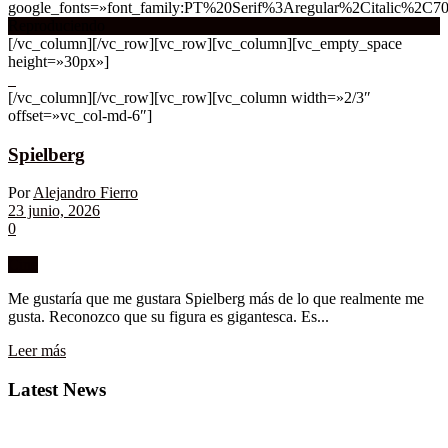
google_fonts=»font_family:PT%20Serif%3Aregular%2Citalic%2C7
Reproduciendo
[/vc_column][/vc_row][vc_row][vc_column][vc_empty_space
height=»30px»]
[/vc_column][/vc_row][vc_row][vc_column width=»2/3″
offset=»vc_col-md-6″]
Spielberg
Por
Alejandro Fierro
23 junio, 2026
0
Cine
Me gustaría que me gustara Spielberg más de lo que realmente me
gusta. Reconozco que su figura es gigantesca. Es...
Leer más
Latest News