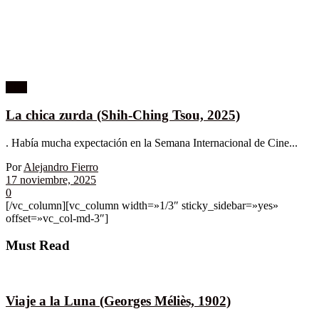
Cine
La chica zurda (Shih-Ching Tsou, 2025)
. Había mucha expectación en la Semana Internacional de Cine...
Por
Alejandro Fierro
17 noviembre, 2025
0
[/vc_column][vc_column width=»1/3″ sticky_sidebar=»yes»
offset=»vc_col-md-3″]
Must Read
Viaje a la Luna (Georges Méliès, 1902)