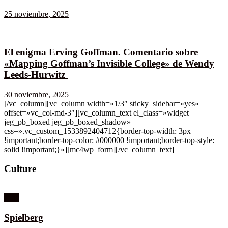
25 noviembre, 2025
El enigma Erving Goffman. Comentario sobre
«Mapping Goffman’s Invisible College» de Wendy
Leeds-Hurwitz
30 noviembre, 2025
[/vc_column][vc_column width=»1/3″ sticky_sidebar=»yes»
offset=»vc_col-md-3″][vc_column_text el_class=»widget
jeg_pb_boxed jeg_pb_boxed_shadow»
css=».vc_custom_1533892404712{border-top-width: 3px
!important;border-top-color: #000000 !important;border-top-style:
solid !important;}»][mc4wp_form][/vc_column_text]
Culture
Cine
Spielberg