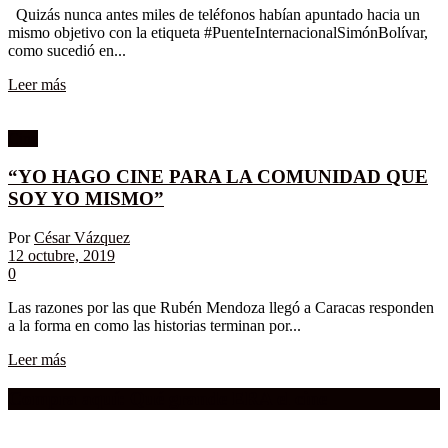
Quizás nunca antes miles de teléfonos habían apuntado hacia un
mismo objetivo con la etiqueta #PuenteInternacionalSimónBolívar,
como sucedió en...
Leer más
Cine
“YO HAGO CINE PARA LA COMUNIDAD QUE
SOY YO MISMO”
Por
César Vázquez
12 octubre, 2019
0
Las razones por las que Rubén Mendoza llegó a Caracas responden
a la forma en como las historias terminan por...
Leer más
Compra aquí:
Qué grande ERA el cine